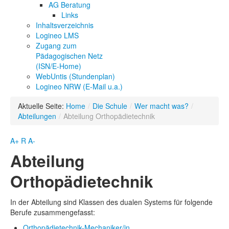
AG Beratung
Links
Inhaltsverzeichnis
Logineo LMS
Zugang zum
Pädagogischen Netz
(ISN/E-Home)
WebUntis (Stundenplan)
Logineo NRW (E-Mail u.a.)
Aktuelle Seite:
Home
/
Die Schule
/
Wer macht was?
/
Abteilungen
/
Abteilung Orthopädietechnik
A+
R
A-
Abteilung
Orthopädietechnik
In der Abteilung sind Klassen des dualen Systems für folgende
Berufe zusammengefasst:
Orthopädietechnik-Mechaniker/in